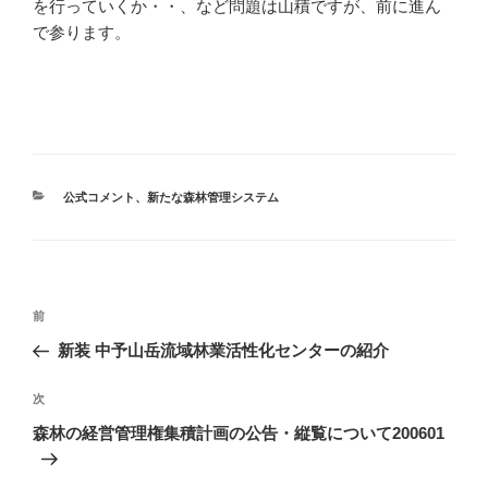
を行っていくか・・、など問題は山積ですが、前に進ん
で参ります。
カ
公式コメント
、
新たな森林管理システム
テ
ゴ
リ
ー
投
前
前
稿
の
新装 中予山岳流域林業活性化センターの紹介
ナ
投
ビ
稿
次
次
ゲ
の
森林の経営管理権集積計画の公告・縦覧について200601
投
ー
稿
シ