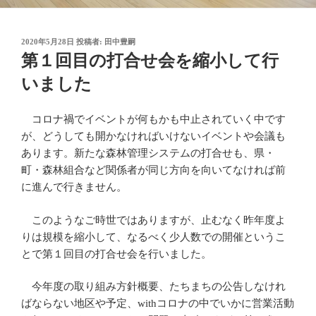
投
2020年5月28日
投稿者:
田中豊嗣
稿
第１回目の打合せ会を縮小して行
日:
いました
コロナ禍でイベントが何もかも中止されていく中です
が、どうしても開かなければいけないイベントや会議も
あります。新たな森林管理システムの打合せも、県・
町・森林組合など関係者が同じ方向を向いてなければ前
に進んで行きません。
このようなご時世ではありますが、止むなく昨年度よ
りは規模を縮小して、なるべく少人数での開催というこ
とで第１回目の打合せ会を行いました。
今年度の取り組み方針概要、たちまちの公告しなけれ
ばならない地区や予定、withコロナの中でいかに営業活動