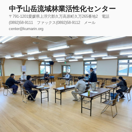
コ
中予山岳流域林業活性化センター
ン
〒791-1201愛媛県上浮穴郡久万高原町久万265番地2 電話
テ
(0892)58-9111 ファックス(0892)58-9112 メール
ン
center@kumarin.org
ツ
へ
ス
キ
ッ
プ