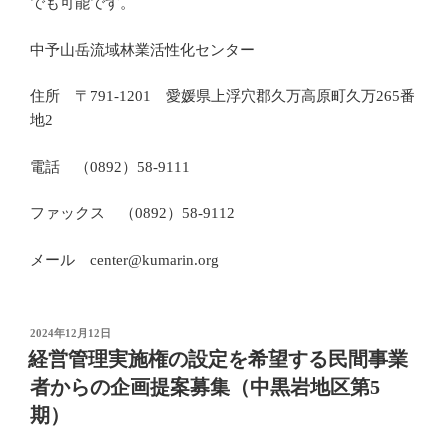
でも可能です。
中予山岳流域林業活性化センター
住所 〒791-1201 愛媛県上浮穴郡久万高原町久万265番
地2
電話 （0892）58-9111
ファックス （0892）58-9112
メール center@kumarin.org
投
2024年12月12日
稿
経営管理実施権の設定を希望する民間事業
日:
者からの企画提案募集（中黒岩地区第5
期）