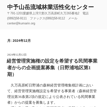
コ
中予山岳流域林業活性化センター
ン
〒791-1201愛媛県上浮穴郡久万高原町久万265番地2 電話
テ
(0892)58-9111 ファックス(0892)58-9112 メール
ン
center@kumarin.org
ツ
へ
ス
月:
2024年12月
キ
ッ
プ
投
2024年12月12日
稿
経営管理実施権の設定を希望する民間事業
日:
者からの企画提案募集（日野浦地区第1
期）
久万高原町日野浦の森林経営管理権集積計画におい
て、経営管理実施権設定を希望する事業者（森林経営管
理法第36条第2項の規定により公表されている民間事業
者）からの提案を募集します。