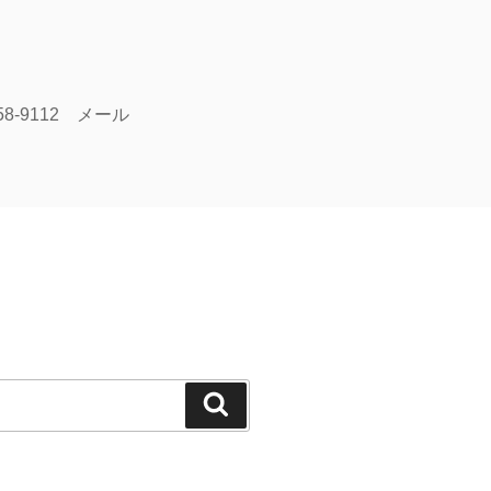
58-9112 メール
検
索