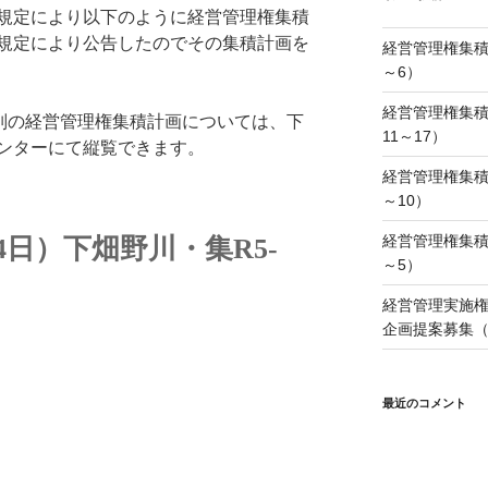
規定により以下のように経営管理権集積
の規定により公告したのでその集積計画を
経営管理権集積
～6）
経営管理権集積
別の経営管理権集積計画については、下
11～17）
ンターにて縦覧できます。
経営管理権集積
～10）
経営管理権集積
4日）下畑野川・集R5-
～5）
経営管理実施
企画提案募集（
最近のコメント