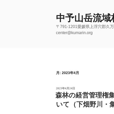
コ
ン
テ
中予山岳流域
ン
〒791-1201愛媛県上浮穴郡久万高
ツ
center@kumarin.org
へ
ス
キ
ッ
プ
月:
2023年4月
投
2023年4月24日
稿
森林の経営管理権
日:
いて（下畑野川・集R