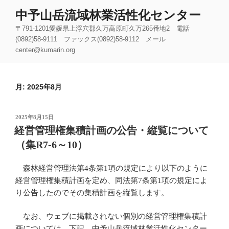
コ
中予山岳流域林業活性化センター
ン
〒791-1201愛媛県上浮穴郡久万高原町久万265番地2 電話
テ
(0892)58-9111 ファックス(0892)58-9112 メール
ン
center@kumarin.org
ツ
へ
ス
月:
2025年8月
キ
ッ
プ
投
2025年8月15日
稿
経営管理権集積計画の公告・縦覧について
日:
（集R7-6～10）
森林経営管理法第4条第1項の規定により以下のように
経営管理権集積計画を定め、同法第7条第1項の規定によ
り公告したのでその集積計画を縦覧します。
なお、ウェブに掲載されない個別の経営管理権集積計
画については、下記、中予山岳流域林業活性化センター