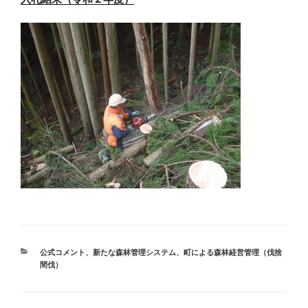
カ
公式コメント
、
新たな森林管理システム
、
町による森林経営管理（伐捨
テ
間伐）
ゴ
リ
ー