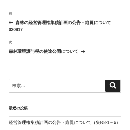
投
前
前
稿
の
森林の経営管理権集積計画の公告・縦覧について
ナ
投
020817
ビ
稿
ゲ
次
次
の
ー
森林環境譲与税の使途公開について
投
シ
稿
ョ
ン
検
検
索
索:
最近の投稿
経営管理権集積計画の公告・縦覧について（集R8-1～6）