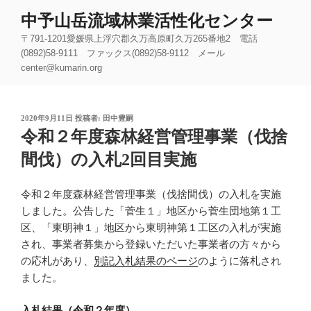
コ
中予山岳流域林業活性化センター
ン
〒791-1201愛媛県上浮穴郡久万高原町久万265番地2 電話
テ
(0892)58-9111 ファックス(0892)58-9112 メール
ン
center@kumarin.org
ツ
へ
ス
投
2020年9月11日
投稿者:
田中豊嗣
キ
稿
令和２年度森林経営管理事業（伐捨
ッ
日:
間伐）の入札2回目実施
プ
令和２年度森林経営管理事業（伐捨間伐）の入札を実施
しました。公告した「菅生１」地区から菅生団地第１工
区、「東明神１」地区から東明神第１工区の入札が実施
され、事業者募集から登録いただいた事業者の方々から
の応札があり、
別記入札結果のページ
のように落札され
ました。
入札結果（令和２年度）