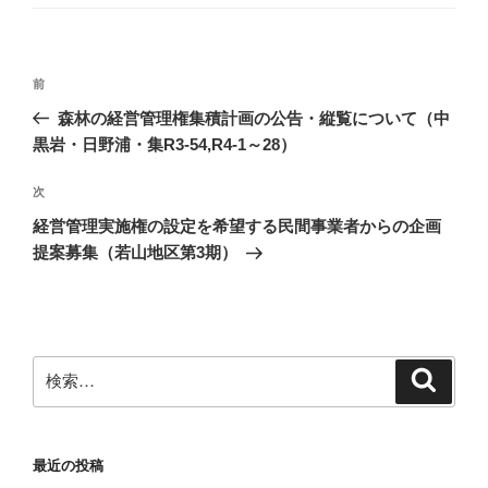
投
前
前
稿
の
森林の経営管理権集積計画の公告・縦覧について（中
ナ
投
黒岩・日野浦・集R3-54,R4-1～28）
ビ
稿
ゲ
次
次
の
ー
経営管理実施権の設定を希望する民間事業者からの企画
投
シ
提案募集（若山地区第3期）
稿
ョ
ン
検
検
索
索:
最近の投稿