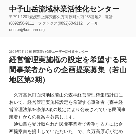
コ
中予山岳流域林業活性化センター
ン
〒791-1201愛媛県上浮穴郡久万高原町久万265番地2 電話
テ
(0892)58-9111 ファックス(0892)58-9112 メール
ン
center@kumarin.org
ツ
へ
ス
投
2022年9月12日
投稿者:
代表ユーザー活性化センター
キ
稿
経営管理実施権の設定を希望する民
ッ
日:
間事業者からの企画提案募集（若山
プ
地区第2期）
久万高原町面河地区若山の森林経営管理権集積計画に
おいて、経営管理実施権設定を希望する事業者（森林経
営管理法第36条第2項の規定により公表されている民間事
業者）からの提案を募集します。
通知書を受け取られた民間事業者で希望する方には企
画提案書を提出していただいた上で、久万高原町が定め