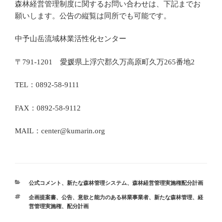
森林経営管理制度に関するお問い合わせは、下記までお
願いします。公告の縦覧は同所でも可能です。
中予山岳流域林業活性化センター
〒791-1201 愛媛県上浮穴郡久万高原町久万265番地2
TEL：0892-58-9111
FAX：0892-58-9112
MAIL：center@kumarin.org
カ
公式コメント
、
新たな森林管理システム
、
森林経営管理実施権配分計画
テ
タ
企画提案書
、
公告
、
意欲と能力のある林業事業者
、
新たな森林管理
、
経
ゴ
グ
営管理実施権
、
配分計画
リ
ー