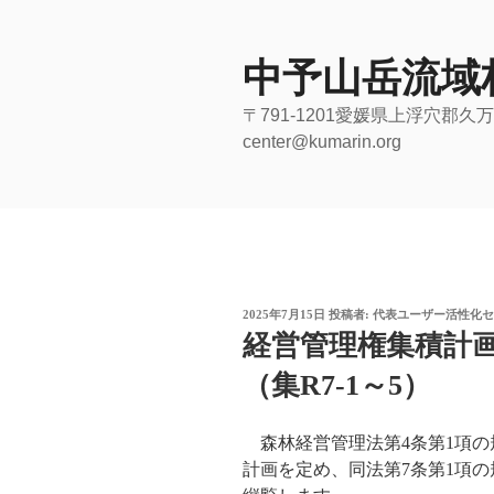
コ
ン
テ
中予山岳流域
ン
〒791-1201愛媛県上浮穴郡久万高
ツ
center@kumarin.org
へ
ス
キ
ッ
プ
投
2025年7月15日
投稿者:
代表ユーザー活性化セ
稿
経営管理権集積計
日:
（集R7-1～5）
森林経営管理法第4条第1項の
計画を定め、同法第7条第1項