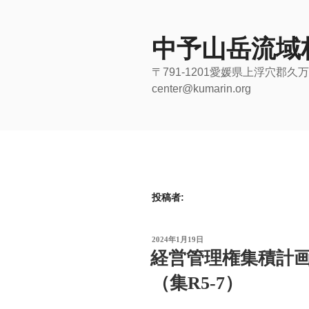
コ
ン
テ
中予山岳流域
ン
〒791-1201愛媛県上浮穴郡久万高
ツ
center@kumarin.org
へ
ス
キ
ッ
プ
投稿者:
投
2024年1月19日
稿
経営管理権集積計
日:
（集R5-7）