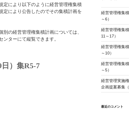
規定により以下のように経営管理権集積
の規定により公告したのでその集積計画を
経営管理権集積
～6）
経営管理権集積
個別の経営管理権集積計画については、
11～17）
センターにて縦覧できます。
経営管理権集積
～10）
経営管理権集積
日）集R5-7
～5）
経営管理実施
企画提案募集（
最近のコメント