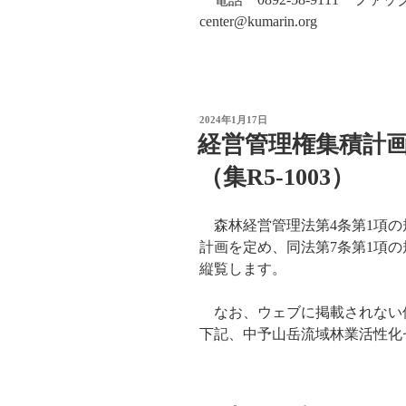
center@kumarin.org
投
2024年1月17日
稿
経営管理権集積計
日:
（集R5-1003）
森林経営管理法第4条第1項の
計画を定め、同法第7条第1項
縦覧します。
なお、ウェブに掲載されない
下記、中予山岳流域林業活性化