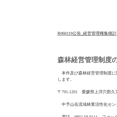
R060119公告_経営管理権集積計
森林経営管理制度
本件及び森林経営管理制度に
します。
〒791-1201 愛媛県上浮穴郡
中予山岳流域林業活性化セン
電話 0892-58-9111 ファッ