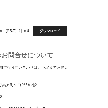
画（R5-7）計画図
ダウンロード
のお問合せについて
関するお問い合わせは、下記までお願い
久万高原町久万265番地2
ター
クス 0892-58-9112 メール