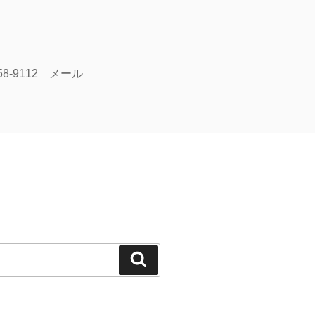
58-9112 メール
検
索