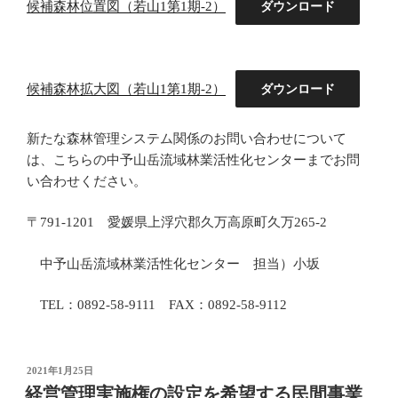
候補森林位置図（若山1第1期-2）
ダウンロード
候補森林拡大図（若山1第1期-2）
ダウンロード
新たな森林管理システム関係のお問い合わせについて
は、こちらの中予山岳流域林業活性化センターまでお問
い合わせください。
〒791-1201 愛媛県上浮穴郡久万高原町久万265-2
中予山岳流域林業活性化センター 担当）小坂
TEL：0892-58-9111 FAX：0892-58-9112
投
2021年1月25日
稿
経営管理実施権の設定を希望する民間事業