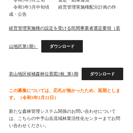
令和3年3月上旬 選定・結果通知
令和3年3月中旬頃 経営管理実施権配分計画の作
成・公告
経営管理実施権の設定を受ける民間事業者選定要領（若
山地区第1期）
ダウンロード
若山地区候補森林位置図2枚_第1期
ダウンロード
この募集については、応札が無かったため、延期としま
す。（令和3年2月22日）
新たな森林管理システム関係のお問い合わせについて
は、こちらの中予山岳流域林業活性化センターまでお問
い合わせください。