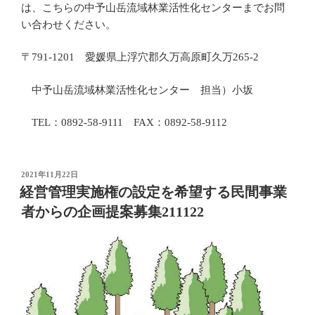
は、こちらの中予山岳流域林業活性化センターまでお問
い合わせください。
〒791-1201 愛媛県上浮穴郡久万高原町久万265-2
中予山岳流域林業活性化センター 担当）小坂
TEL：0892-58-9111 FAX：0892-58-9112
投
2021年11月22日
稿
経営管理実施権の設定を希望する民間事業
日:
者からの企画提案募集211122