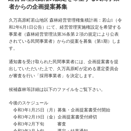
日:
者からの企画提案募集
久万高原町若山地区 森林経営管理権集積計画：若山1（令
和2年6月1日公告）にて、経営管理実施権設定を希望する
事業者（森林経営管理法第36条第２項の規定により公表
されている民間事業者）からの提案を募集（第1期）しま
す。
通知書を受け取られた民間事業者には、企画提案書を提
出していただいた上で、久万高原町が定める選定委員会
が審査を行い「採用事業者」を決定します。
候補森林等詳細は以下のファイルをご覧下さい。
今後のスケジュール
令和3年1月25日（月）募集・企画提案書受付開始
令和3年2月19日（金）企画提案書受付締切
令和3年2月下旬 審査