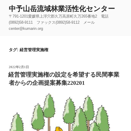
コ
中予山岳流域林業活性化センター
ン
〒791-1201愛媛県上浮穴郡久万高原町久万265番地2 電話
テ
(0892)58-9111 ファックス(0892)58-9112 メール
ン
center@kumarin.org
ツ
へ
ス
タグ:
経営管理実施権
キ
ッ
プ
投
2022年2月1日
稿
経営管理実施権の設定を希望する民間事業
日:
者からの企画提案募集220201