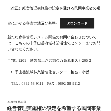
（改正）経営管理実施権の設定を受ける民間事業者の選
定にかかる審査方法及び基準-
ダウンロード
新たな森林管理システム関係のお問い合わせについて
は、こちらの中予山岳流域林業活性化センターまでお問
い合わせください。
〒791-1201 愛媛県上浮穴郡久万高原町久万265-2
中予山岳流域林業活性化センター 担当）小坂
TEL：0892-58-9111 FAX：0892-58-9112
投
2021年8月30日
稿
経営管理実施権の設定を希望する民間事業
日: