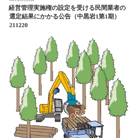
稿
経営管理実施権の設定を受ける民間業者の
日:
選定結果にかかる公告（中黒岩1第1期）
211220