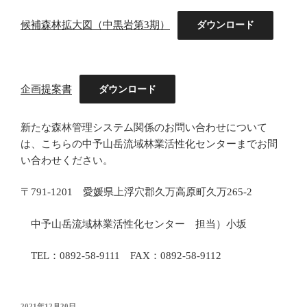
候補森林拡大図（中黒岩第3期）
ダウンロード
企画提案書
ダウンロード
新たな森林管理システム関係のお問い合わせについて
は、こちらの中予山岳流域林業活性化センターまでお問
い合わせください。
〒791-1201 愛媛県上浮穴郡久万高原町久万265-2
中予山岳流域林業活性化センター 担当）小坂
TEL：0892-58-9111 FAX：0892-58-9112
投
2021年12月20日