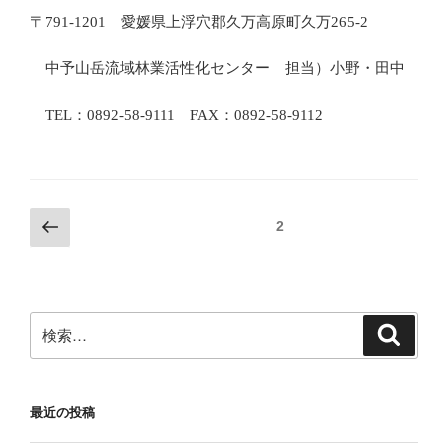
〒791-1201 愛媛県上浮穴郡久万高原町久万265-2
中予山岳流域林業活性化センター 担当）小野・田中
TEL：0892-58-9111 FAX：0892-58-9112
投
前
固定ページ
2
の
稿
ペ
ナ
ー
ビ
ジ
検
検
ゲ
索
索:
ー
シ
最近の投稿
ョ
ン