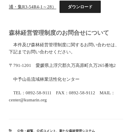
浦・集R3-54R4-1～28）
ダウンロード
森林経営管理制度のお問合せについて
本件及び森林経営管理制度に関するお問い合わせは、
下記までお問い合わせください。
〒791-1201 愛媛県上浮穴郡久万高原町久万265番地2
中予山岳流域林業活性化センター
TEL：0892-58-9111 FAX：0892-58-9112 MAIL：
center@kumarin.org
カ
公告・縦覧
、
公式コメント
、
新たな森林管理システム