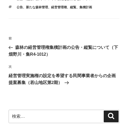
テ
タ
公告
、
新たな森林管理
、
経営管理権
、
縦覧
、
集積計画
ゴ
グ
リ
ー
投
前
前
稿
の
森林の経営管理権集積計画の公告・縦覧について（下
ナ
投
畑野川・集R4-1012）
ビ
稿
ゲ
次
次
の
ー
経営管理実施権の設定を希望する民間事業者からの企画
投
シ
提案募集（若山地区第2期）
稿
ョ
ン
検
検
索
索: