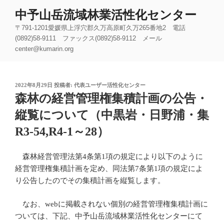
コ
中予山岳流域林業活性化センター
ン
〒791-1201愛媛県上浮穴郡久万高原町久万265番地2 電話
テ
(0892)58-9111 ファックス(0892)58-9112 メール
ン
center@kumarin.org
ツ
へ
ス
投
2022年8月29日
投稿者:
代表ユーザー活性化センター
キ
稿
森林の経営管理権集積計画の公告・
ッ
日:
縦覧について（中黒岩・日野浦・集
プ
R3-54,R4-1～28）
森林経営管理法第4条第1項の規定により以下のように
経営管理権集積計画を定め、同法第7条第1項の規定によ
り公告したのでその集積計画を縦覧します。
なお、webに掲載されない個別の経営管理権集積計画に
ついては、下記、中予山岳流域林業活性化センターにて