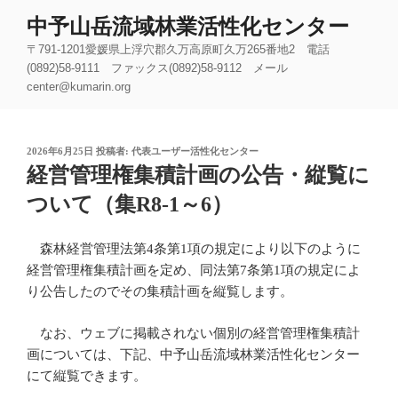
コ
中予山岳流域林業活性化センター
ン
〒791-1201愛媛県上浮穴郡久万高原町久万265番地2 電話
テ
(0892)58-9111 ファックス(0892)58-9112 メール
ン
center@kumarin.org
ツ
へ
ス
投
2026年6月25日
投稿者:
代表ユーザー活性化センター
キ
稿
経営管理権集積計画の公告・縦覧に
ッ
日:
ついて（集R8-1～6）
プ
森林経営管理法第4条第1項の規定により以下のように
経営管理権集積計画を定め、同法第7条第1項の規定によ
り公告したのでその集積計画を縦覧します。
なお、ウェブに掲載されない個別の経営管理権集積計
画については、下記、中予山岳流域林業活性化センター
にて縦覧できます。