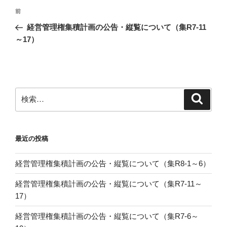
投
前
前
稿
の
経営管理権集積計画の公告・縦覧について（集R7-11
ナ
投
～17）
ビ
稿
ゲ
ー
シ
検
検
ョ
索
索:
ン
最近の投稿
経営管理権集積計画の公告・縦覧について（集R8-1～6）
経営管理権集積計画の公告・縦覧について（集R7-11～
17）
経営管理権集積計画の公告・縦覧について（集R7-6～